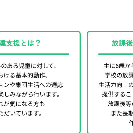
達支援とは？
放課
いのある児童に対して、
主に6歳か
おける基本的動作、
学校の放
ョンや集団生活への適応
生活力向上
楽しみながら行います。
提供するこ
れが気になる方も
放課後等
ただいています。
また長