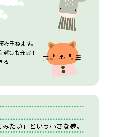
中心に、
す。
積み重ねます。
合遊びも充実！
きる
てみたい」という小さな夢。