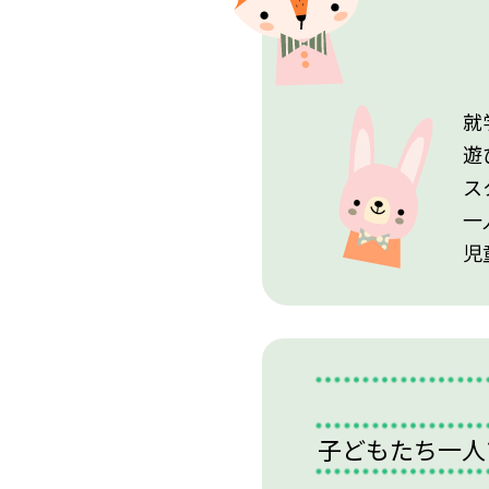
就
遊
ス
一
児
子どもたち一人